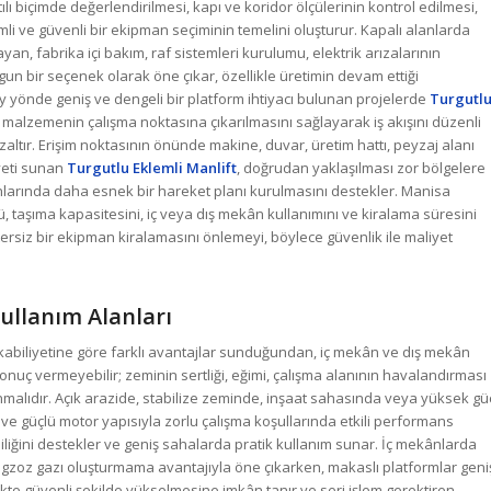
lı biçimde değerlendirilmesi, kapı ve koridor ölçülerinin kontrol edilmesi,
imli ve güvenli bir ekipman seçiminin temelini oluşturur. Kapalı alanlarda
n, fabrika içi bakım, raf sistemleri kurulumu, elektrik arızalarının
ygun bir seçenek olarak öne çıkar, özellikle üretimin devam ettiği
ey yönde geniş ve dengeli bir platform ihtiyacı bulunan projelerde
Turgutl
da malzemenin çalışma noktasına çıkarılmasını sağlayarak iş akışını düzenli
zaltır. Erişim noktasının önünde makine, duvar, üretim hattı, peyzaj alanı
yeti sunan
Turgutlu Eklemli Manlift
, doğrudan yaklaşılması zor bölgelere
anlarında daha esnek bir hareket planı kurulmasını destekler. Manisa
nü, taşıma kapasitesini, iç veya dış mekân kullanımını ve kiralama süresini
ersiz bir ekipman kiralamasını önlemeyi, böylece güvenlik ile maliyet
Kullanım Alanları
kabiliyetine göre farklı avantajlar sunduğundan, iç mekân ve dış mekân
nuç vermeyebilir; zeminin sertliği, eğimi, çalışma alanının havalandırması
ınmalıdır. Açık arazide, stabilize zeminde, inşaat sahasında veya yüksek gü
ve güçlü motor yapısıyla zorlu çalışma koşullarında etkili performans
liğini destekler ve geniş sahalarda pratik kullanım sunar. İç mekânlarda
gzoz gazı oluşturmama avantajıyla öne çıkarken, makaslı platformlar geni
kte güvenli şekilde yükselmesine imkân tanır ve seri işlem gerektiren