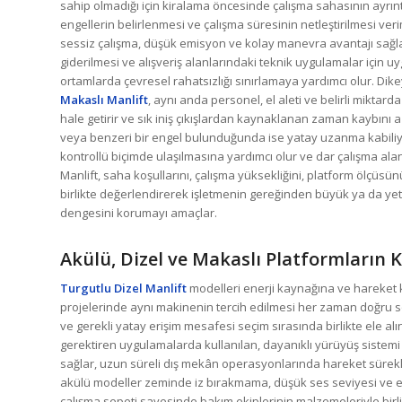
sahip olmadığı için kiralama öncesinde çalışma sahasının ayrıntı
engellerin belirlenmesi ve çalışma süresinin netleştirilmesi ver
sessiz çalışma, düşük emisyon ve kolay manevra avantajı sağlaya
giderilmesi ve alışveriş alanlarındaki teknik uygulamalar için u
ortamlarda çevresel rahatsızlığı sınırlamaya yardımcı olur. Dik
Makaslı Manlift
, aynı anda personel, el aleti ve belirli miktar
hale getirir ve sık iniş çıkışlardan kaynaklanan zaman kaybını a
veya benzeri bir engel bulunduğunda ise yatay uzanma kabili
kontrollü biçimde ulaşılmasına yardımcı olur ve dar çalışma al
Manlift, saha koşullarını, çalışma yüksekliğini, platform ölçüsü
birlikte değerlendirerek işletmenin gereğinden büyük ya da yet
dengesini korumayı amaçlar.
Akülü, Dizel ve Makaslı Platformların 
Turgutlu Dizel Manlift
modelleri enerji kaynağına ve hareket 
projelerinde aynı makinenin tercih edilmesi her zaman doğru so
ve gerekli yatay erişim mesafesi seçim sırasında birlikte ele al
gerektiren uygulamalarda kullanılan, dayanıklı yürüyüş sistemi 
sağlar, uzun süreli dış mekân operasyonlarında hareket sürekli
akülü modeller zeminde iz bırakmama, düşük ses seviyesi ve e
çalışma sepeti sayesinde bakım ekiplerinin malzemeleriyle birli