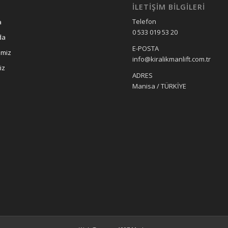
İLETIŞIM BILGILERI
Telefon
a
0 533 019 53 20
da
E-POSTA
imiz
info@kiralikmanlift.com.tr
iz
ADRES
Manisa / TÜRKİYE