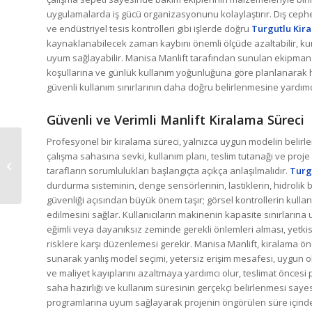
uygulamalarda iş gücü organizasyonunu kolaylaştırır. Dış ceph
ve endüstriyel tesis kontrolleri gibi işlerde doğru
Turgutlu Kira
kaynaklanabilecek zaman kaybını önemli ölçüde azaltabilir, kur
uyum sağlayabilir. Manisa Manlift tarafından sunulan ekipman a
koşullarına ve günlük kullanım yoğunluğuna göre planlanarak he
güvenli kullanım sınırlarının daha doğru belirlenmesine yardımc
Güvenli ve Verimli Manlift Kiralama Süreci
Profesyonel bir kiralama süreci, yalnızca uygun modelin belirl
çalışma sahasına sevki, kullanım planı, teslim tutanağı ve proj
Alaşehir Manlift
tarafların sorumlulukları başlangıçta açıkça anlaşılmalıdır.
Turg
Platform
durdurma sisteminin, denge sensörlerinin, lastiklerin, hidrolik 
güvenliği açısından büyük önem taşır; görsel kontrollerin kulla
edilmesini sağlar. Kullanıcıların makinenin kapasite sınırları
eğimli veya dayanıksız zeminde gerekli önlemleri alması, yetkis
risklere karşı düzenlemesi gerekir. Manisa Manlift, kiralama
sunarak yanlış model seçimi, yetersiz erişim mesafesi, uygun 
ve maliyet kayıplarını azaltmaya yardımcı olur, teslimat öncesi
saha hazırlığı ve kullanım süresinin gerçekçi belirlenmesi saye
programlarına uyum sağlayarak projenin öngörülen süre içind