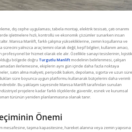
eme, dış cephe uygulaması, tabela montajı, elektrik tesisatı, çatı onarımı
işlerde işletmelere hızlı, kontrollü ve ekonomik çözümler sunarken insan
altır. Manisa Manlift, farklı çalışma yüksekliklerine, zemin koşullarına ve
ürecini yalnızca araç temini olarak değil, keşif bilgileri, kullanım amacı,
ofesyonel bir hizmet olarak ele alır. Özellikle sanayi tesislerinin, lojisti
n olduğu bölgede doğru
Turgutlu Manlift
modelinin belirlenmesi, çalışan
şamadan ilerlemesine, ekiplerin aynı gün içinde daha fazla noktaya
eler, satın alma maliyeti, periyodik bakım, depolama, sigorta ve uzun sür
uydukları süre boyunca uygun platformu kullanarak bütçelerini daha verimli
endirebilir. Bu yaklaşım sayesinde Manisa Manlift tarafından sunulan
ndüstriyel projelere kadar farklı ölçeklerde güvenilir, esnek ve kurumsal
ekipman türünün yeniden planlanmasına olanak tanır.
Seçiminin Önemi
şim mesafesine, taşıma kapasitesine, hareket alanına veya zemin yapısına