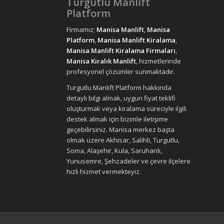
Turgutlu Manlift
Platform
Firmamız;
Manisa Manlift
,
Manisa
Platform
,
Manisa Manlift Kiralama
,
Manisa Manlift Kiralama Firmaları
,
Manisa Kiralık Manlift
, hizmetlerinde
profesyonel çözümler sunmaktadır.
Turgutlu Manlift Platform hakkında
detaylı bilgi almak, uygun fiyat teklifi
oluşturmak veya kiralama süreciyle ilgili
destek almak için bizimle iletişime
geçebilirsiniz. Manisa merkez başta
olmak üzere Akhisar, Salihli, Turgutlu,
Soma, Alaşehir, Kula, Saruhanlı,
Yunusemre, Şehzadeler ve çevre ilçelere
hızlı hizmet vermekteyiz.