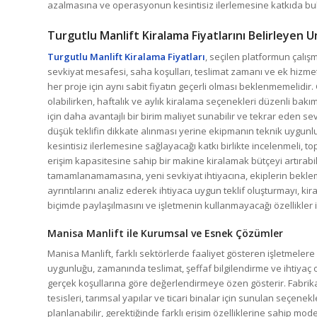
azalmasına ve operasyonun kesintisiz ilerlemesine katkıda bu
Turgutlu Manlift Kiralama Fiyatlarını Belirleyen U
Turgutlu Manlift Kiralama Fiyatları
, seçilen platformun çalışm
sevkiyat mesafesi, saha koşulları, teslimat zamanı ve ek hizmet 
her proje için aynı sabit fiyatın geçerli olması beklenmemelidir.
olabilirken, haftalık ve aylık kiralama seçenekleri düzenli bak
için daha avantajlı bir birim maliyet sunabilir ve tekrar eden sev
düşük teklifin dikkate alınması yerine ekipmanın teknik uygunluğ
kesintisiz ilerlemesine sağlayacağı katkı birlikte incelenmeli,
erişim kapasitesine sahip bir makine kiralamak bütçeyi artırabil
tamamlanamamasına, yeni sevkiyat ihtiyacına, ekiplerin beklem
ayrıntılarını analiz ederek ihtiyaca uygun teklif oluşturmayı, kir
biçimde paylaşılmasını ve işletmenin kullanmayacağı özellikle
Manisa Manlift ile Kurumsal ve Esnek Çözümler
Manisa Manlift, farklı sektörlerde faaliyet gösteren işletmele
uygunluğu, zamanında teslimat, şeffaf bilgilendirme ve ihtiyaç o
gerçek koşullarına göre değerlendirmeye özen gösterir. Fabrikal
tesisleri, tarımsal yapılar ve ticari binalar için sunulan seçene
planlanabilir, gerektiğinde farklı erişim özelliklerine sahip mod