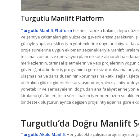
Turgutlu Manlift Platform
Turgutlu Manlift Platform
hizmeti, fabrika bakımı, depo düzenl
ve şantiye çalışmaları gibi yüksekte güvenli erişim gerektiren 
gücüyle yapılan riskli erişim yöntemlerine duyulan ihtiyacı da az
proje sürelerine uygun ekipman seçenekleriyle Manlift Kiralama s
teslimat zamanı ve operasyon planı dikkate alınarak hazırlanan pr
merkezlerinin, tarımsal işletmelerin ve yapı projelerinin yoğu
güvenliğini artırırken iş programının gereksiz duraksamalar ya
ulaşmasına ve saha düzeninin korunmasına katkı sağlar. İşletm
atıl kalma gibi ek giderlerle karşılaşmadan, yalnızca ihtiyaç d
yönetebilir ve sermayelerini doğrudan ana faaliyetlerine yönl
kiralama çözümleri, kısa süreli bakım işlerinden uzun soluklu e
bir destek oluşturur, ayrıca değişen proje ihtiyaçlarına göre 
Turgutlu’da Doğru Manlift 
Turgutlu Akülü Manlift
Her yüksekte çalışma projesi aynı eri