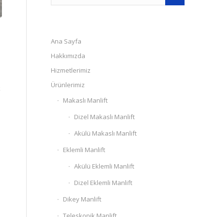
Ana Sayfa
Hakkımızda
Hizmetlerimiz
Ürünlerimiz
k
Makaslı Manlift
Dizel Makaslı Manlift
e
Akülü Makaslı Manlift
Eklemli Manlift
Akülü Eklemli Manlift
Dizel Eklemli Manlift
Dikey Manlift
Teleskopik Manlift