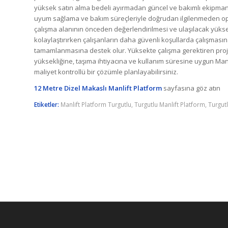
yüksek satın alma bedeli ayırmadan güncel ve bakımlı ekipmana 
uyum sağlama ve bakım süreçleriyle doğrudan ilgilenmeden ope
çalışma alanının önceden değerlendirilmesi ve ulaşılacak yükse
kolaylaştırırken çalışanların daha güvenli koşullarda çalışma
tamamlanmasına destek olur. Yüksekte çalışma gerektiren projeni
yüksekliğine, taşıma ihtiyacına ve kullanım süresine uygun Man
maliyet kontrollü bir çözümle planlayabilirsiniz.
12 Metre Dizel Makaslı Manlift Platform
sayfasına göz atın
Etiketler:
Manlift Platform Turgutlu
,
Turgutlu Manlift Platform
,
Turgutl