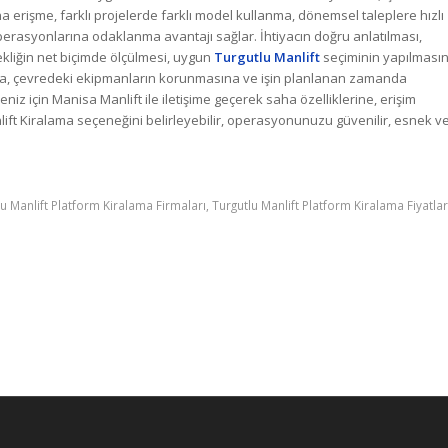
erişme, farklı projelerde farklı model kullanma, dönemsel taleplere hızlı
rasyonlarına odaklanma avantajı sağlar. İhtiyacın doğru anlatılması,
kliğin net biçimde ölçülmesi, uygun
Turgutlu Manlift
seçiminin yapılmasın
sına, çevredeki ekipmanların korunmasına ve işin planlanan zamanda
z için Manisa Manlift ile iletişime geçerek saha özelliklerine, erişim
lift Kiralama seçeneğini belirleyebilir, operasyonunuzu güvenilir, esnek v
u Manlift Platform Kiralama Firmaları
,
Turgutlu Manlift Platform Kiralama Fiyatlar