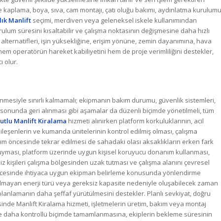
e kaplama, boya, sıva, cam montajı, çatı oluğu bakımı, aydınlatma kurulum
lık Manlift
seçimi, merdiven veya geleneksel iskele kullanımından
ulum süresini kısaltabilir ve çalışma noktasının değişmesine daha hızlı
lternatifleri, işin yüksekliğine, erişim yönüne, zemin dayanımına, hava
m operatörün hareket kabiliyetini hem de proje verimliliğini destekler,
ı olur.
enmesiyle sınırlı kalmamalı; ekipmanın bakım durumu, güvenlik sistemleri,
e sonunda geri alınması gibi aşamalar da düzenli biçimde yönetilmeli, tüm
utlu Manlift Kiralama
hizmeti alınırken platform korkuluklarının, acil
bileşenlerin ve kumanda ünitelerinin kontrol edilmiş olması, çalışma
nım öncesinde tekrar edilmesi de sahadaki olası aksaklıkların erken fark
na uyması, platform üzerinde uygun kişisel koruyucu donanım kullanması,
iz kişileri çalışma bölgesinden uzak tutması ve çalışma alanını çevresel
 öncesinde ihtiyaca uygun ekipman belirleme konusunda yönlendirme
olmayan enerji türü veya gereksiz kapasite nedeniyle oluşabilecek zaman
 planlamanın daha şeffaf yürütülmesini destekler. Planlı sevkiyat, doğru
sinde Manlift Kiralama hizmeti, işletmelerin üretim, bakım veya montaj
e daha kontrollü biçimde tamamlanmasına, ekiplerin bekleme süresinin