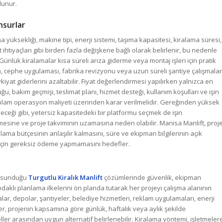
lunur.
nsurlar
a yüksekliği, makine tipi, enerji sistemi, taşıma kapasitesi, kiralama süresi,
ihtiyaçları gibi birden fazla değişkene bağlı olarak belirlenir, bu nedenle
 Günlük kiralamalar kısa süreli arıza giderme veya montaj işleri için pratik
ım, cephe uygulaması, fabrika revizyonu veya uzun süreli şantiye çalışmalar
kiyat giderlerini azaltabilir. Fiyat değerlendirmesi yapılırken yalnızca en
u, bakım geçmişi, teslimat planı, hizmet desteği, kullanım koşulları ve işin
 toplam operasyon maliyeti üzerinden karar verilmelidir. Gereğinden yüksek
eceği gibi, yetersiz kapasitedeki bir platformu seçmek de işin
esine ve proje takviminin uzamasına neden olabilir. Manisa Manlift, proj
alama bütçesinin anlaşılır kalmasını, süre ve ekipman bilgilerinin açık
r için gereksiz ödeme yapmamasını hedefler.
re sunduğu
Turgutlu Kiralık Manlift
çözümlerinde güvenlik, ekipman
daklı planlama ilkelerini ön planda tutarak her projeyi çalışma alanının
ar, depolar, şantiyeler, belediye hizmetleri, reklam uygulamaları, enerji
kler, projenin kapsamına göre günlük, haftalık veya aylık şekilde
eller arasından uygun alternatif belirlenebilir. Kiralama yöntemi, işletmeler