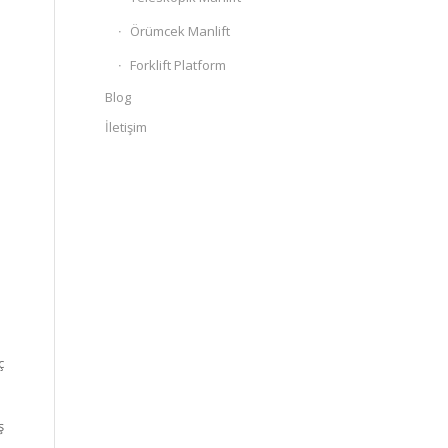
Örümcek Manlift
Forklift Platform
u
Blog
İletişim
ç
ş