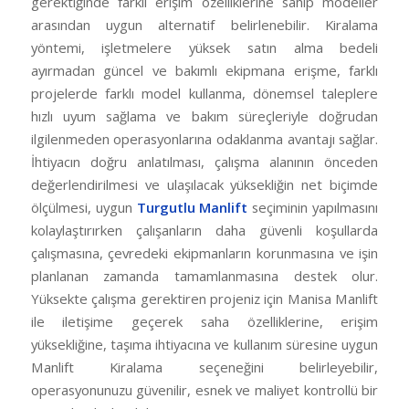
gerektiğinde farklı erişim özelliklerine sahip modeller
arasından uygun alternatif belirlenebilir. Kiralama
yöntemi, işletmelere yüksek satın alma bedeli
ayırmadan güncel ve bakımlı ekipmana erişme, farklı
projelerde farklı model kullanma, dönemsel taleplere
hızlı uyum sağlama ve bakım süreçleriyle doğrudan
ilgilenmeden operasyonlarına odaklanma avantajı sağlar.
İhtiyacın doğru anlatılması, çalışma alanının önceden
değerlendirilmesi ve ulaşılacak yüksekliğin net biçimde
ölçülmesi, uygun
Turgutlu Manlift
seçiminin yapılmasını
kolaylaştırırken çalışanların daha güvenli koşullarda
çalışmasına, çevredeki ekipmanların korunmasına ve işin
planlanan zamanda tamamlanmasına destek olur.
Yüksekte çalışma gerektiren projeniz için Manisa Manlift
ile iletişime geçerek saha özelliklerine, erişim
yüksekliğine, taşıma ihtiyacına ve kullanım süresine uygun
Manlift Kiralama seçeneğini belirleyebilir,
operasyonunuzu güvenilir, esnek ve maliyet kontrollü bir