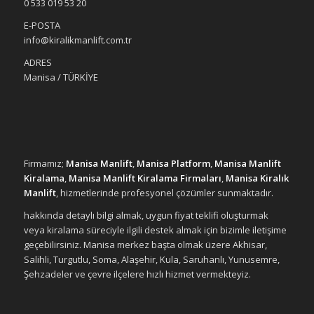
0 533 019 53 20
E-POSTA
info@kiralikmanlift.com.tr
ADRES
Manisa / TÜRKİYE
Firmamız;
Manisa Manlift
,
Manisa Platform
,
Manisa Manlift
Kiralama
,
Manisa Manlift Kiralama Firmaları
,
Manisa Kiralık
Manlift
, hizmetlerinde profesyonel çözümler sunmaktadır.
hakkında detaylı bilgi almak, uygun fiyat teklifi oluşturmak
veya kiralama süreciyle ilgili destek almak için bizimle iletişime
geçebilirsiniz. Manisa merkez başta olmak üzere Akhisar,
Salihli, Turgutlu, Soma, Alaşehir, Kula, Saruhanlı, Yunusemre,
Şehzadeler ve çevre ilçelere hızlı hizmet vermekteyiz.