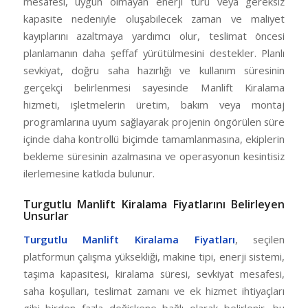
mesafesi, uygun olmayan enerji türü veya gereksiz
kapasite nedeniyle oluşabilecek zaman ve maliyet
kayıplarını azaltmaya yardımcı olur, teslimat öncesi
planlamanın daha şeffaf yürütülmesini destekler. Planlı
sevkiyat, doğru saha hazırlığı ve kullanım süresinin
gerçekçi belirlenmesi sayesinde Manlift Kiralama
hizmeti, işletmelerin üretim, bakım veya montaj
programlarına uyum sağlayarak projenin öngörülen süre
içinde daha kontrollü biçimde tamamlanmasına, ekiplerin
bekleme süresinin azalmasına ve operasyonun kesintisiz
ilerlemesine katkıda bulunur.
Turgutlu Manlift Kiralama Fiyatlarını Belirleyen
Unsurlar
Turgutlu Manlift Kiralama Fiyatları
, seçilen
platformun çalışma yüksekliği, makine tipi, enerji sistemi,
taşıma kapasitesi, kiralama süresi, sevkiyat mesafesi,
saha koşulları, teslimat zamanı ve ek hizmet ihtiyaçları
gibi birden fazla değişkene bağlı olarak belirlenir, bu