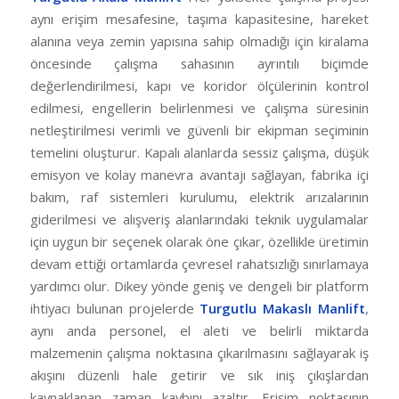
aynı erişim mesafesine, taşıma kapasitesine, hareket
alanına veya zemin yapısına sahip olmadığı için kiralama
öncesinde çalışma sahasının ayrıntılı biçimde
değerlendirilmesi, kapı ve koridor ölçülerinin kontrol
edilmesi, engellerin belirlenmesi ve çalışma süresinin
netleştirilmesi verimli ve güvenli bir ekipman seçiminin
temelini oluşturur. Kapalı alanlarda sessiz çalışma, düşük
emisyon ve kolay manevra avantajı sağlayan, fabrika içi
bakım, raf sistemleri kurulumu, elektrik arızalarının
giderilmesi ve alışveriş alanlarındaki teknik uygulamalar
için uygun bir seçenek olarak öne çıkar, özellikle üretimin
devam ettiği ortamlarda çevresel rahatsızlığı sınırlamaya
yardımcı olur. Dikey yönde geniş ve dengeli bir platform
ihtiyacı bulunan projelerde
Turgutlu Makaslı Manlift
,
aynı anda personel, el aleti ve belirli miktarda
malzemenin çalışma noktasına çıkarılmasını sağlayarak iş
akışını düzenli hale getirir ve sık iniş çıkışlardan
kaynaklanan zaman kaybını azaltır. Erişim noktasının