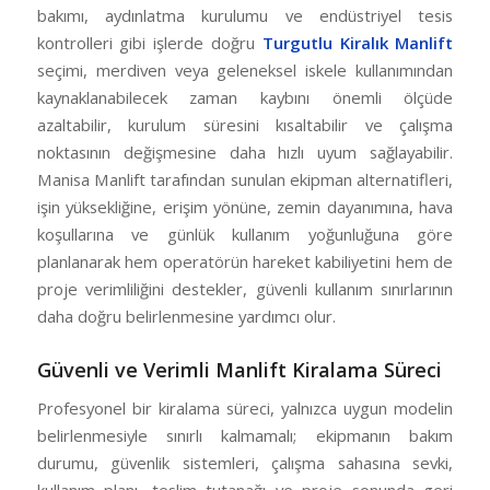
bakımı, aydınlatma kurulumu ve endüstriyel tesis
kontrolleri gibi işlerde doğru
Turgutlu Kiralık Manlift
seçimi, merdiven veya geleneksel iskele kullanımından
kaynaklanabilecek zaman kaybını önemli ölçüde
azaltabilir, kurulum süresini kısaltabilir ve çalışma
noktasının değişmesine daha hızlı uyum sağlayabilir.
Manisa Manlift tarafından sunulan ekipman alternatifleri,
işin yüksekliğine, erişim yönüne, zemin dayanımına, hava
koşullarına ve günlük kullanım yoğunluğuna göre
planlanarak hem operatörün hareket kabiliyetini hem de
proje verimliliğini destekler, güvenli kullanım sınırlarının
daha doğru belirlenmesine yardımcı olur.
Güvenli ve Verimli Manlift Kiralama Süreci
Profesyonel bir kiralama süreci, yalnızca uygun modelin
belirlenmesiyle sınırlı kalmamalı; ekipmanın bakım
durumu, güvenlik sistemleri, çalışma sahasına sevki,
kullanım planı, teslim tutanağı ve proje sonunda geri