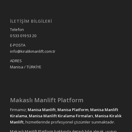
İLETIŞIM BILGILERI
Telefon
0 533 019 53 20
E-POSTA
info@kiralikmanlift.com.tr
ADRES
Manisa / TÜRKİYE
Makaslı Manlift Platform
Firmamız;
Manisa Manlift
,
Manisa Platform
,
Manisa Manlift
Kiralama
,
Manisa Manlift Kiralama Firmaları
,
Manisa Kiralık
Manlift
, hizmetlerinde profesyonel çözümler sunmaktadır.
Makaslı Manlift Platform hakkında detaylı bilgi almak, uygun