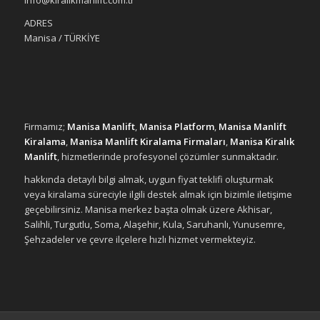
info@kiralikmanlift.com.tr
ADRES
Manisa / TÜRKİYE
Firmamız;
Manisa Manlift
,
Manisa Platform
,
Manisa Manlift
Kiralama
,
Manisa Manlift Kiralama Firmaları
,
Manisa Kiralık
Manlift
, hizmetlerinde profesyonel çözümler sunmaktadır.
hakkında detaylı bilgi almak, uygun fiyat teklifi oluşturmak
veya kiralama süreciyle ilgili destek almak için bizimle iletişime
geçebilirsiniz. Manisa merkez başta olmak üzere Akhisar,
Salihli, Turgutlu, Soma, Alaşehir, Kula, Saruhanlı, Yunusemre,
Şehzadeler ve çevre ilçelere hızlı hizmet vermekteyiz.