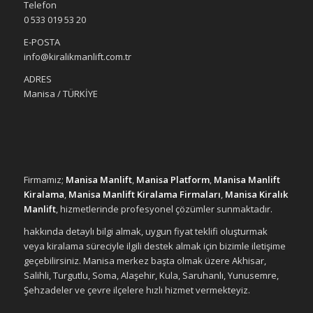
Telefon
0 533 019 53 20
E-POSTA
info@kiralikmanlift.com.tr
ADRES
Manisa / TÜRKİYE
Firmamız;
Manisa Manlift
,
Manisa Platform
,
Manisa Manlift
Kiralama
,
Manisa Manlift Kiralama Firmaları
,
Manisa Kiralık
Manlift
, hizmetlerinde profesyonel çözümler sunmaktadır.
hakkında detaylı bilgi almak, uygun fiyat teklifi oluşturmak
veya kiralama süreciyle ilgili destek almak için bizimle iletişime
geçebilirsiniz. Manisa merkez başta olmak üzere Akhisar,
Salihli, Turgutlu, Soma, Alaşehir, Kula, Saruhanlı, Yunusemre,
Şehzadeler ve çevre ilçelere hızlı hizmet vermekteyiz.