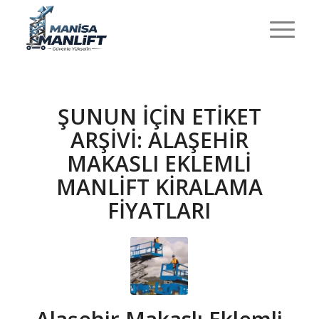
ŞUNUN IÇIN ETIKET
ARŞIVI:
ALAŞEHIR
MAKASLI EKLEMLI
MANLIFT KIRALAMA
FIYATLARI