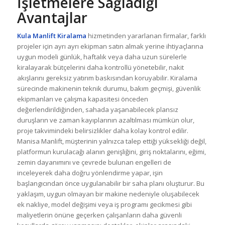
İşletmelere Sağladığı
Avantajlar
Kula Manlift Kiralama
hizmetinden yararlanan firmalar, farklı
projeler için ayrı ayrı ekipman satın almak yerine ihtiyaçlarına
uygun modeli günlük, haftalık veya daha uzun sürelerle
kiralayarak bütçelerini daha kontrollü yönetebilir, nakit
akışlarını gereksiz yatırım baskısından koruyabilir. Kiralama
sürecinde makinenin teknik durumu, bakım geçmişi, güvenlik
ekipmanları ve çalışma kapasitesi önceden
değerlendirildiğinden, sahada yaşanabilecek plansız
duruşların ve zaman kayıplarının azaltılması mümkün olur,
proje takvimindeki belirsizlikler daha kolay kontrol edilir.
Manisa Manlift, müşterinin yalnızca talep ettiği yüksekliği değil,
platformun kurulacağı alanın genişliğini, giriş noktalarını, eğimi,
zemin dayanımını ve çevrede bulunan engelleri de
inceleyerek daha doğru yönlendirme yapar, işin
başlangıcından önce uygulanabilir bir saha planı oluşturur. Bu
yaklaşım, uygun olmayan bir makine nedeniyle oluşabilecek
ek nakliye, model değişimi veya iş programı gecikmesi gibi
maliyetlerin önüne geçerken çalışanların daha güvenli