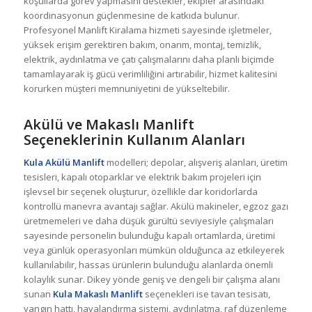
koşullarda görev yapmasını destekler, ekipler arasındaki
koordinasyonun güçlenmesine de katkıda bulunur.
Profesyonel Manlift Kiralama hizmeti sayesinde işletmeler,
yüksek erişim gerektiren bakım, onarım, montaj, temizlik,
elektrik, aydınlatma ve çatı çalışmalarını daha planlı biçimde
tamamlayarak iş gücü verimliliğini artırabilir, hizmet kalitesini
korurken müşteri memnuniyetini de yükseltebilir.
Akülü ve Makaslı Manlift
Seçeneklerinin Kullanım Alanları
Kula Akülü Manlift
modelleri; depolar, alışveriş alanları, üretim
tesisleri, kapalı otoparklar ve elektrik bakım projeleri için
işlevsel bir seçenek oluşturur, özellikle dar koridorlarda
kontrollü manevra avantajı sağlar. Akülü makineler, egzoz gazı
üretmemeleri ve daha düşük gürültü seviyesiyle çalışmaları
sayesinde personelin bulunduğu kapalı ortamlarda, üretimi
veya günlük operasyonları mümkün olduğunca az etkileyerek
kullanılabilir, hassas ürünlerin bulunduğu alanlarda önemli
kolaylık sunar. Dikey yönde geniş ve dengeli bir çalışma alanı
sunan
Kula Makaslı Manlift
seçenekleri ise tavan tesisatı,
yangın hattı, havalandırma sistemi, aydınlatma, raf düzenleme