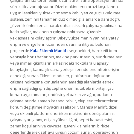
çalışmalarında tercih edilir, uzun süreli saha operasyonlarında
süreklilik avantajı sunar. Dizel makinelerin arazi koşullarına
uygun lastikleri, yüksek tırmanma kabiliyeti ve güçlü kaldırma
sistemi, zeminin tamamen düz olmadığı alanlarda dahi doğru
güvenlik önlemleri alınarak daha istikrarlı çalışma yapılmasına
katkı sağlar, makinenin çalışma noktasına güvenle
yaklaşmasını kolaylaştırır. Dikey yükselmenin yanında yatay
erişim ve engellerin üzerinden uzanma ihtiyacı bulunan
projelerde
Kula Eklemli Manlift
seçenekleri, hareketli bom
yapısıyla boru hatlarının, makine parkurlarının, sundurmaların
veya mimari çıkıntıların arkasındaki noktalara ulaşmayı
kolaylaştırır, karmaşık saha yerleşimlerinde önemli bir erişim
esnekliği sunar. Eklemli modeller, platformun doğrudan
çalışma noktasına konumlandırılamadığı alanlarda esnek
erişim sağladığı için dış cephe onarımı, tabela montajı, çatı
kenarı uygulamaları, endüstriyel bakım ve ağaç budama
çalışmalarında zaman kazandırabilir, ekiplerin tekrar tekrar
konum değiştirme ihtiyacını azaltabilir. Manisa Manlift, dizel
veya eklemli platform önerirken makinenin dönüş alanını,
çalışma yarıçapını, erişim yüksekliğini, sepet kapasitesini,
zemin koşullarını ve çevresel güvenlik sınırlarını birlikte
değerlendirerek sahaya uygun çözüm sunar, operasyonun