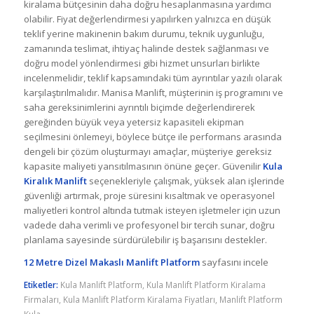
kiralama bütçesinin daha doğru hesaplanmasına yardımcı
olabilir. Fiyat değerlendirmesi yapılırken yalnızca en düşük
teklif yerine makinenin bakım durumu, teknik uygunluğu,
zamanında teslimat, ihtiyaç halinde destek sağlanması ve
doğru model yönlendirmesi gibi hizmet unsurları birlikte
incelenmelidir, teklif kapsamındaki tüm ayrıntılar yazılı olarak
karşılaştırılmalıdır. Manisa Manlift, müşterinin iş programını ve
saha gereksinimlerini ayrıntılı biçimde değerlendirerek
gereğinden büyük veya yetersiz kapasiteli ekipman
seçilmesini önlemeyi, böylece bütçe ile performans arasında
dengeli bir çözüm oluşturmayı amaçlar, müşteriye gereksiz
kapasite maliyeti yansıtılmasının önüne geçer. Güvenilir
Kula
Kiralık Manlift
seçenekleriyle çalışmak, yüksek alan işlerinde
güvenliği artırmak, proje süresini kısaltmak ve operasyonel
maliyetleri kontrol altında tutmak isteyen işletmeler için uzun
vadede daha verimli ve profesyonel bir tercih sunar, doğru
planlama sayesinde sürdürülebilir iş başarısını destekler.
12 Metre Dizel Makaslı Manlift Platform
sayfasını incele
Etiketler:
Kula Manlift Platform
,
Kula Manlift Platform Kiralama
Firmaları
,
Kula Manlift Platform Kiralama Fiyatları
,
Manlift Platform
Kula