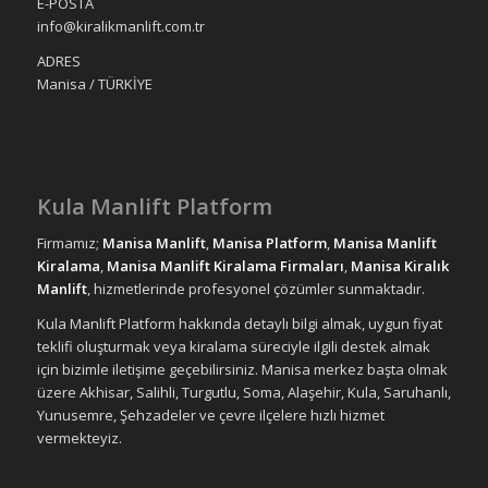
E-POSTA
info@kiralikmanlift.com.tr
ADRES
Manisa / TÜRKİYE
Kula Manlift Platform
Firmamız;
Manisa Manlift
,
Manisa Platform
,
Manisa Manlift
Kiralama
,
Manisa Manlift Kiralama Firmaları
,
Manisa Kiralık
Manlift
, hizmetlerinde profesyonel çözümler sunmaktadır.
Kula Manlift Platform hakkında detaylı bilgi almak, uygun fiyat
teklifi oluşturmak veya kiralama süreciyle ilgili destek almak
için bizimle iletişime geçebilirsiniz. Manisa merkez başta olmak
üzere Akhisar, Salihli, Turgutlu, Soma, Alaşehir, Kula, Saruhanlı,
Yunusemre, Şehzadeler ve çevre ilçelere hızlı hizmet
vermekteyiz.