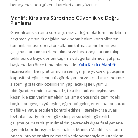
her aşamasında güvenli hareket alanı gözetilir.
Manlift Kiralama Sürecinde Güvenlik ve Doğru
Planlama
Güvenli bir kiralama süreci, yalnızca doğru platform modelinin
seçilmesiyle sınırlı değildir; makinenin bakım kontrollerinin
tamamlanması, operatör kullanım talimatlarının bilinmesi,
çalışma alanının sınırlandırılması ve hava koşullarının takip
edilmesi de büyük önem taşır, risk değerlendirmesi çalışma
başlamadan önce tamamlanmalıdır.
Kula Kiralık Manlift
hizmeti alınırken platformun azami çalışma yüksekliği, taşıma
kapasitesi, eğim sınırı, rüzgâr dayanımı ve acil durum indirme
sistemi gibi teknik özelliklerin yapılacak iş ile uyumlu
olduğundan emin olunmalıdır, teknik sınırların aşılmasına
kesinlikle izin verilmemelidir. Çalışma öncesinde zemindeki
boşluklar, gevşek yüzeyler, eğimli bölgeler, enerji hatları, araç
trafiği ve yaya geçişleri kontrol edilmeli; gerekiyorsa uyarı
levhaları, bariyerler ve gözetim personeliyle güvenli bir
çalışma çevresi oluşturulmalıdır, çevredeki diğer faaliyetlerle
güvenli koordinasyon kurulmalıdır. Manisa Manlift, kiralama
öncesi ihtiyaç analizi ve model yönlendirmesiyle müşterilerin