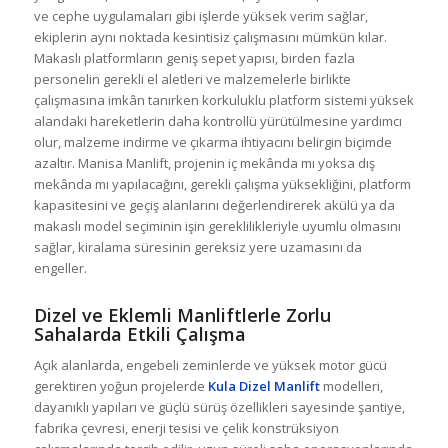
ve cephe uygulamaları gibi işlerde yüksek verim sağlar,
ekiplerin aynı noktada kesintisiz çalışmasını mümkün kılar.
Makaslı platformların geniş sepet yapısı, birden fazla
personelin gerekli el aletleri ve malzemelerle birlikte
çalışmasına imkân tanırken korkuluklu platform sistemi yüksek
alandaki hareketlerin daha kontrollü yürütülmesine yardımcı
olur, malzeme indirme ve çıkarma ihtiyacını belirgin biçimde
azaltır. Manisa Manlift, projenin iç mekânda mı yoksa dış
mekânda mı yapılacağını, gerekli çalışma yüksekliğini, platform
kapasitesini ve geçiş alanlarını değerlendirerek akülü ya da
makaslı model seçiminin işin gereklilikleriyle uyumlu olmasını
sağlar, kiralama süresinin gereksiz yere uzamasını da
engeller.
Dizel ve Eklemli Manliftlerle Zorlu
Sahalarda Etkili Çalışma
Açık alanlarda, engebeli zeminlerde ve yüksek motor gücü
gerektiren yoğun projelerde
Kula Dizel Manlift
modelleri,
dayanıklı yapıları ve güçlü sürüş özellikleri sayesinde şantiye,
fabrika çevresi, enerji tesisi ve çelik konstrüksiyon