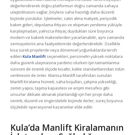
değerlendirerek doğru platformun doğru zamanda sahaya
ulaştırılmasını sağlar, böylece saha hazırlığı daha düzenli
biçimde yürütülür. İşletmeler, satın alma maliyeti, periyodik
bakım gideri, depolama ihtiyacı ve ekipman yenileme yüküyle
karşılaşmadan, yalnızca ihtiyaç duydukları süre boyunca
modern ve bakımlı makinelerden yararlanabilir, aynı zamanda
sermayelerini ana faaliyetlerinde değerlendirebilir. Özellikle
kısa süreli projelerde veya dönemsel yoğunluklarda tercih
edilen
Kula Manlift
seçenekleri, personelin yüksek noktalara
daha güvenli ulaşmasına yardımcı olurken işin tamamlanma
süresini de önemli ölçüde kısaltır, kalite standartlarından ödün
verilmesini de önler. Manisa Manlift tarafından sunulan
Manlift Kiralama hizmeti, saha koşulları, çalışma yüksekliği,
zemin yapısı, taşıma kapasitesi ve erişim mesafesi gibi
unsurlar dikkate alınarak planlandığı için her proje daha
verimli, düzenli ve öngörülebilir biçimde ilerler, süreç boyunca
ölçülebilir operasyonel kazanımlar elde edilir.
Kula’da Manlift Kiralamanın