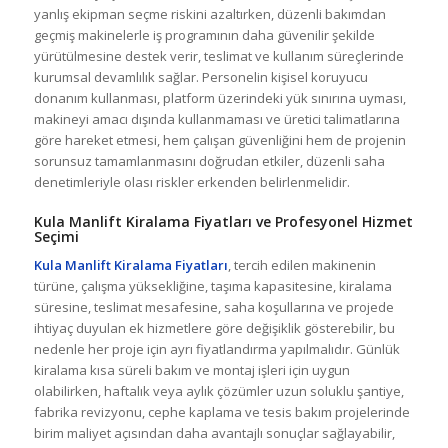
yanlış ekipman seçme riskini azaltırken, düzenli bakımdan
geçmiş makinelerle iş programının daha güvenilir şekilde
yürütülmesine destek verir, teslimat ve kullanım süreçlerinde
kurumsal devamlılık sağlar. Personelin kişisel koruyucu
donanım kullanması, platform üzerindeki yük sınırına uyması,
makineyi amacı dışında kullanmaması ve üretici talimatlarına
göre hareket etmesi, hem çalışan güvenliğini hem de projenin
sorunsuz tamamlanmasını doğrudan etkiler, düzenli saha
denetimleriyle olası riskler erkenden belirlenmelidir.
Kula Manlift Kiralama Fiyatları
ve Profesyonel Hizmet
Seçimi
Kula Manlift Kiralama Fiyatları
, tercih edilen makinenin
türüne, çalışma yüksekliğine, taşıma kapasitesine, kiralama
süresine, teslimat mesafesine, saha koşullarına ve projede
ihtiyaç duyulan ek hizmetlere göre değişiklik gösterebilir, bu
nedenle her proje için ayrı fiyatlandırma yapılmalıdır. Günlük
kiralama kısa süreli bakım ve montaj işleri için uygun
olabilirken, haftalık veya aylık çözümler uzun soluklu şantiye,
fabrika revizyonu, cephe kaplama ve tesis bakım projelerinde
birim maliyet açısından daha avantajlı sonuçlar sağlayabilir,