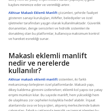
kaybını minimize eder ve verimliliği artırır.
Akhisar Makaslı Eklemli Manlift
çözümleri, şehirde faaliyet
gösteren sanayi kuruluşları, AVM’ler, belediyeler ve özel
işletmeler tarafından yaygın olarak kullanılmaktadır. Güvenlik
donanımları, denge sensörleri ve hidrolik sistemleri ile
donatılmış olan bu platformlar, kullanıcıya maksimum kontrol
ve hareket esnekliği sunar.
Makaslı eklemli manlift
nedir ve nerelerde
kullanılır?
Akhisar makaslı eklemli manlift
sistemleri, iki farklı
mekanizmayı birleştiren özel platformlardır. Makaslı yapı,
dikey kaldırma görevini üstlenirken; eklemli kol yapısı ise yatay
erişimi mümkün kılar. Bu sayede manlift, hem yüksekliği hem
de ulaşılması zor cepheleri kolaylıkla hedef alabilir. İnşaat
alanlarında sıva ve boya işleri, alışveriş merkezlerinde bakım
çalışmaları, fabrika çatılarında temizlik ve tamirat işlemleri bu