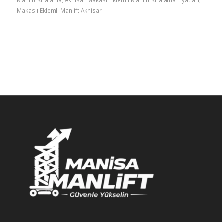
Makaslı Eklemli Manlift Akhisar