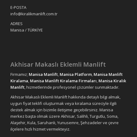
E-POSTA
info@kiralikmanlift.com.tr
ADRES
Manisa / TÜRKİYE
Akhisar Makaslı Eklemli Manlift
Firmamız;
Manisa Manlift
,
Manisa Platform
,
Manisa Manlift
Kiralama
,
Manisa Manlift Kiralama Firmaları
,
Manisa Kiralık
Manlift
, hizmetlerinde profesyonel çözümler sunmaktadır.
Akhisar Makaslı Eklemli Manlift hakkında detaylı bilgi almak,
uygun fiyat teklifi oluşturmak veya kiralama süreciyle ilgili
destek almak için bizimle iletişime geçebilirsiniz. Manisa
merkez başta olmak üzere Akhisar, Salihli, Turgutlu, Soma,
Alaşehir, Kula, Saruhanlı, Yunusemre, Şehzadeler ve çevre
ilçelere hızlı hizmet vermekteyiz.