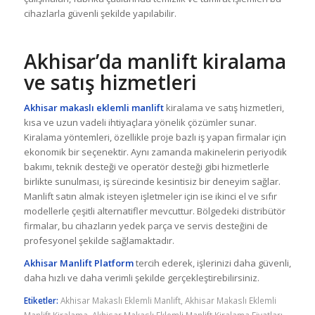
cihazlarla güvenli şekilde yapılabilir.
Akhisar’da manlift kiralama
ve satış hizmetleri
Akhisar makaslı eklemli manlift
kiralama ve satış hizmetleri,
kısa ve uzun vadeli ihtiyaçlara yönelik çözümler sunar.
Kiralama yöntemleri, özellikle proje bazlı iş yapan firmalar için
ekonomik bir seçenektir. Aynı zamanda makinelerin periyodik
bakımı, teknik desteği ve operatör desteği gibi hizmetlerle
birlikte sunulması, iş sürecinde kesintisiz bir deneyim sağlar.
Manlift satın almak isteyen işletmeler için ise ikinci el ve sıfır
modellerle çeşitli alternatifler mevcuttur. Bölgedeki distribütör
firmalar, bu cihazların yedek parça ve servis desteğini de
profesyonel şekilde sağlamaktadır.
Akhisar Manlift Platform
tercih ederek, işlerinizi daha güvenli,
daha hızlı ve daha verimli şekilde gerçekleştirebilirsiniz.
Etiketler:
Akhisar Makaslı Eklemli Manlift
,
Akhisar Makaslı Eklemli
Manlift Kiralama
,
Akhisar Makaslı Eklemli Manlift Kiralama Fiyatları
,