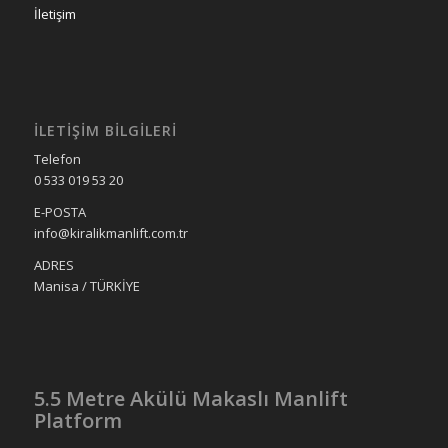
İletişim
İLETIŞIM BILGILERI
Telefon
0 533 019 53 20
E-POSTA
info@kiralikmanlift.com.tr
ADRES
Manisa / TÜRKİYE
5.5 Metre Akülü Makaslı Manlift
Platform