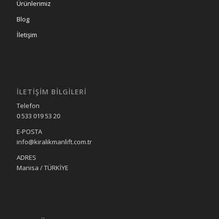
Ürünlerimiz
Blog
İletişim
İLETIŞIM BILGILERI
Telefon
0 533 019 53 20
E-POSTA
info@kiralikmanlift.com.tr
ADRES
Manisa / TÜRKİYE