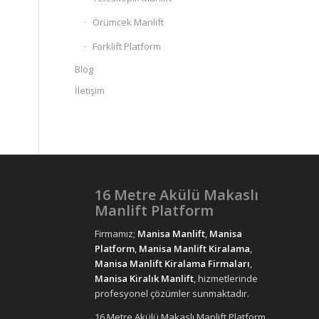
Örümcek Manlift
Forklift Platform
Blog
İletişim
16 Metre Akülü Makaslı
Manlift Platform
Firmamız;
Manisa Manlift
,
Manisa
Platform
,
Manisa Manlift Kiralama
,
Manisa Manlift Kiralama Firmaları
,
Manisa Kiralık Manlift
, hizmetlerinde
profesyonel çözümler sunmaktadır.
16 Metre Akülü Makaslı Manlift Platform