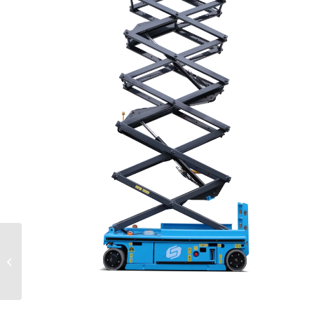
16M 4X4 Dizel Eklemli
Manlift Platform
Sinoboom AB15J