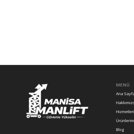
MENÜ
Ana Sayf
Hakkımız
Hizmetler
Ürünlerim
Blog