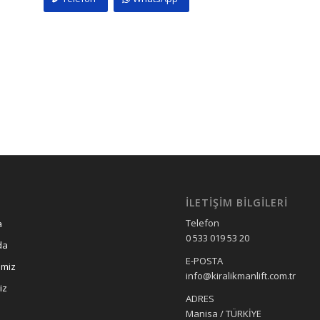
İLETIŞIM BILGILERI
Telefon
a
0 533 019 53 20
da
E-POSTA
imiz
info@kiralikmanlift.com.tr
iz
ADRES
Manisa / TÜRKİYE